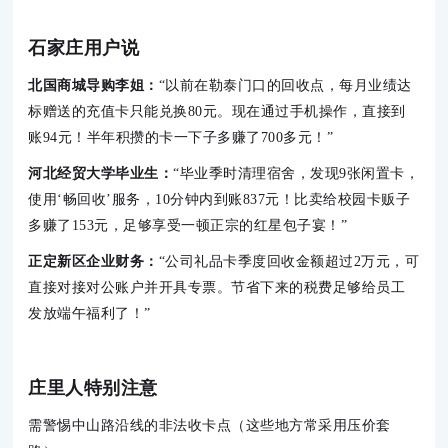
石家庄用户说
北国商城导购李姐：
“以前在勒泰门口的回收点，每月业绩达
标赠送的充值卡只能兑换80元。现在通过手机操作，直接到
账94元！半年积攒的卡一下子多赚了700多元！”
河北经贸大学毕业生：
“毕业季时清理宿舍，发现9张闲置卡，
使用‘畅回收’服务，10分钟内到账837元！比卖给校园卡贩子
多赚了153元，足够享受一顿正宗的红星包子宴！”
正定新区企业财务：
“公司礼品卡季度回收金额超过2万元，可
直接对接对公账户并开具专票。节省下来的税费足够给员工
发放端午福利了！”
庄里人特别注意
需警惕中山路沿线的非法收卡点（这些地方常采用压价套